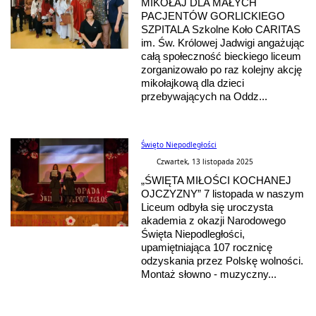
MIKOŁAJ DLA MAŁYCH
PACJENTÓW GORLICKIEGO
SZPITALA Szkolne Koło CARITAS
im. Św. Królowej Jadwigi angażując
całą społeczność bieckiego liceum
zorganizowało po raz kolejny akcję
mikołajkową dla dzieci
przebywających na Oddz...
Święto Niepodległości
Czwartek, 13 listopada 2025
„ŚWIĘTA MIŁOŚCI KOCHANEJ
OJCZYZNY” 7 listopada w naszym
Liceum odbyła się uroczysta
akademia z okazji Narodowego
Święta Niepodległości,
upamiętniająca 107 rocznicę
odzyskania przez Polskę wolności.
Montaż słowno - muzyczny...