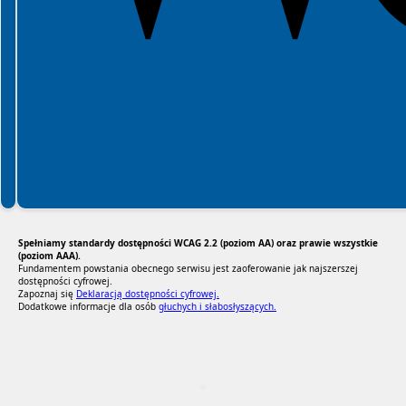
Spełniamy standardy dostępności WCAG 2.2 (poziom AA) oraz prawie wszystkie
(poziom AAA).
Fundamentem powstania obecnego serwisu jest zaoferowanie jak najszerszej
dostępności cyfrowej.
Zapoznaj się
Deklaracją dostępności cyfrowej.
Dodatkowe informacje dla osób
głuchych i słabosłyszących.
RODO Zgodne
RODO przyjazne narzędzia