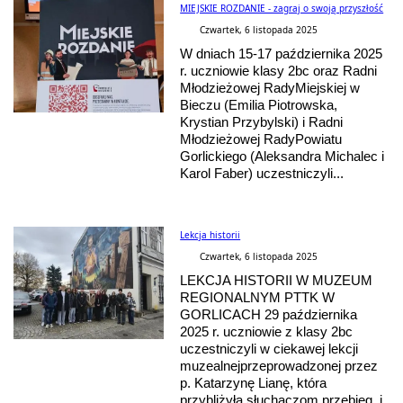
MIEJSKIE ROZDANIE - zagraj o swoją przyszłość
Czwartek, 6 listopada 2025
W dniach 15-17 października 2025
r. uczniowie klasy 2bc oraz Radni
Młodzieżowej RadyMiejskiej w
Bieczu (Emilia Piotrowska,
Krystian Przybylski) i Radni
Młodzieżowej RadyPowiatu
Gorlickiego (Aleksandra Michalec i
Karol Faber) uczestniczyli...
Lekcja historii
Czwartek, 6 listopada 2025
LEKCJA HISTORII W MUZEUM
REGIONALNYM PTTK W
GORLICACH 29 października
2025 r. uczniowie z klasy 2bc
uczestniczyli w ciekawej lekcji
muzealnejprzeprowadzonej przez
p. Katarzynę Lianę, która
przybliżyła słuchaczom przebieg i