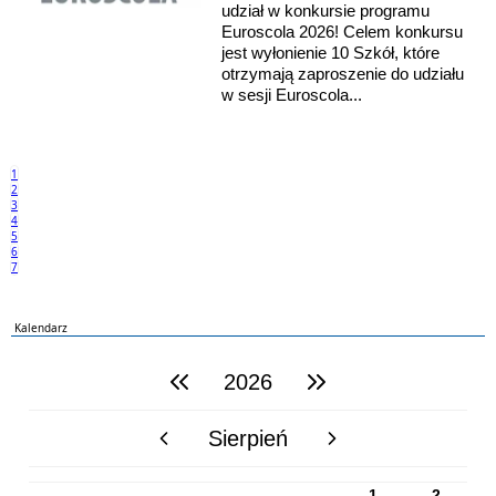
udział w konkursie programu
Euroscola 2026! Celem konkursu
jest wyłonienie 10 Szkół, które
otrzymają zaproszenie do udziału
w sesji Euroscola...
1
2
3
4
5
6
7
Kalendarz
2026
poprzedni rok
następny rok
Sierpień
poprzedni miesiąc
następny miesiąc
PN
WT
ŚR
CZ
PI
SO
NI
1
2