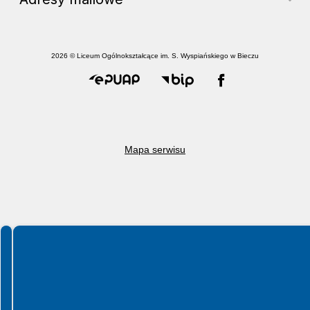
2026 © Liceum Ogólnokształcące im. S. Wyspiańskiego w Bieczu
Mapa serwisu
Spełniamy standardy WCAG 2.2
Spełniamy standardy W3C