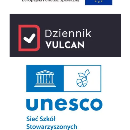
e-dziennik
UNESCO Sieć Szkół Stowarzyszonych