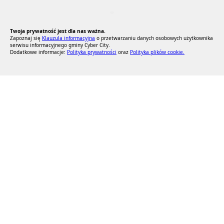
RODO Zgodne
RODO przyjazne narzędzia
Twoja prywatność jest dla nas ważna.
Zapoznaj się
Klauzula informacyjna
o przetwarzaniu danych osobowych użytkownika
serwisu informacyjnego gminy Cyber City.
Dodatkowe informacje:
Polityka prywatności
oraz
Polityka plików cookie.