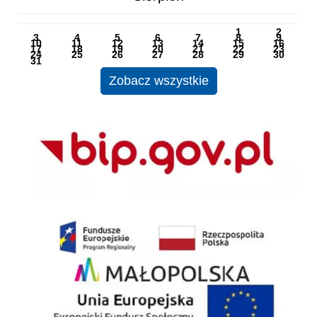
PN
WT
ŚR
CZ
PI
SO
NI
1
2
3
4
5
6
7
8
9
10
11
12
13
14
15
16
17
18
19
20
21
22
23
24
25
26
27
28
29
30
31
Zobacz wszystkie
BIP
EU