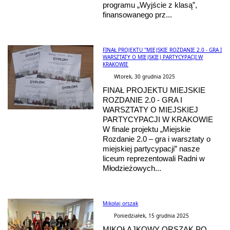
programu „Wyjście z klasą”,
finansowanego prz...
FINAŁ PROJEKTU "MIEJSKIE ROZDANIE 2.0 - GRA I
WARSZTATY O MIEJSKIEJ PARTYCYPACJI W
KRAKOWIE
Wtorek, 30 grudnia 2025
FINAŁ PROJEKTU MIEJSKIE
ROZDANIE 2.0 - GRA I
WARSZTATY O MIEJSKIEJ
PARTYCYPACJI W KRAKOWIE
W finale projektu „Miejskie
Rozdanie 2.0 – gra i warsztaty o
miejskiej partycypacji” nasze
liceum reprezentowali Radni w
Młodzieżowych...
Mikołaj orszak
Poniedziałek, 15 grudnia 2025
MIKOŁAJKOWY ORSZAK PO