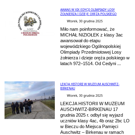
AWANS W XIX EDYCJI OLIMPIADY LOSY
ŻOŁNIERZA I DZIEJE ORĘŻA POLSKIEGO
Wtorek, 30 grudnia 2025
Miło nam poinformować, że
MICHAŁ NIZIOŁEK z klasy 3ac
awansował do etapu
wojewódzkiego Ogólnopolskiej
Olimpiady Przedmiotowej Losy
żołnierza i dzieje oręża polskiego w
latach 972–1514. Od Cedyni ...
LEKCJA HISTORII W MUZEUM AUSCHWITZ-
BIRKENAU
Wtorek, 30 grudnia 2025
LEKCJA HISTORII W MUZEUM
AUSCHWITZ-BIRKENAU 17
grudnia 2025 r. odbył się wyjazd
uczniów klasy 4ac, 4b oraz 2bc LO
w Bieczu do Miejsca Pamięci
Auschwitz – Birkenau w ramach