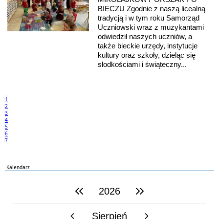
BIECZU Zgodnie z naszą licealną
tradycją i w tym roku Samorząd
Uczniowski wraz z muzykantami
odwiedził naszych uczniów, a
także bieckie urzędy, instytucje
kultury oraz szkoły, dzieląc się
słodkościami i świąteczny...
1
2
3
4
5
6
7
Kalendarz
2026
poprzedni rok
następny rok
Sierpień
poprzedni miesiąc
następny miesiąc