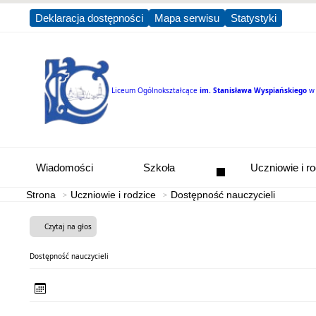
Deklaracja dostępności
Mapa serwisu
Statystyki
Liceum Ogólnokształcące
im. Stanisława Wyspiańskiego
w
Wiadomości
Szkoła
Uczniowie i r
Strona
Uczniowie i rodzice
Dostępność nauczycieli
Czytaj na głos
Dostępność nauczycieli