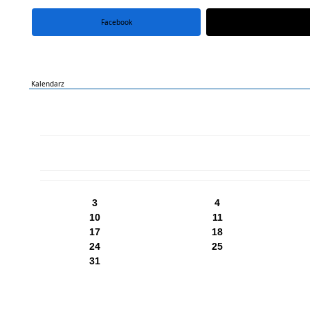
Facebook
portal X
Kalendarz
PN
WT
ŚR
CZ
PI
SO
NI
3
4
10
11
17
18
24
25
31