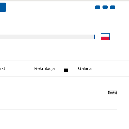
Kliknij aby wyszukać za 
akt
Rekrutacja
Galeria
Drukuj