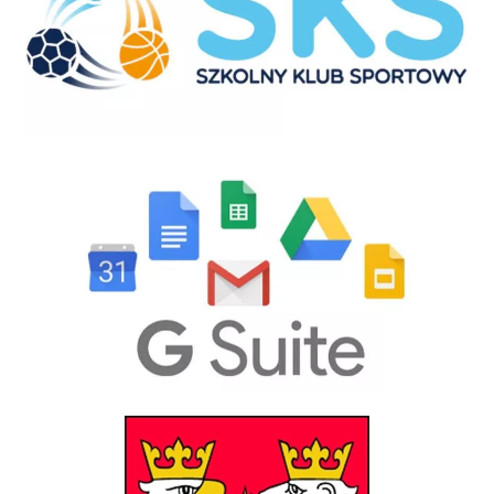
GSuite
Powiat Gorlicki