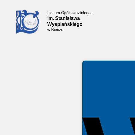
Liceum Ogólnokształcące
im. Stanisława
Wyspiańskiego
w Bieczu
Spełniamy standardy WCAG 2.2
Spełniamy standardy W3C