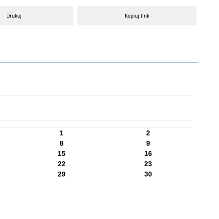
Drukuj
Kopiuj link
1
2
8
9
15
16
22
23
29
30