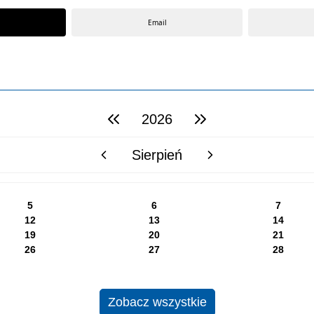
Email
2026
poprzedni rok
następny rok
Sierpień
poprzedni miesiąc
następny miesiąc
5
6
7
12
13
14
19
20
21
26
27
28
Zobacz wszystkie