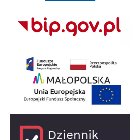
BIP
EU
e-dziennik