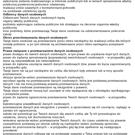
wykonania zadania realizowanego w interesie publicznym lub w ramach sprawowania władzy
publicznej powierzonej jednostce oświatowej
realizacji umów zawartych z kontrahentami jednostki
na podstawie udzielonej zgody
Odbiorcy danych osobowych
Odbiorcami Twoich danych osobowych będą
organy władzy publicznej
podmioty wykonujące zadania publiczne lub działające na zlecenie organów władzy
publicznej
inne podmioty, które przetwarzają Twoje dane osobowe na udokumentowane polecenie
szkoły
Okres przechowywania danych osobowych
Twoje dane osobowe są przetwarzane przez okres niezbędny do realizacji celów dla których
zostały pobrane, a po tym okresie są archiwizowane przez okres wymagany przepisami
prawa.
Prawa związane z przetwarzaniem danych osobowych
prawo dostępu do swoich danych osobowych, w tym prawo do uzyskania kopii tych danych,
prawo do żądania sprostowania (poprawiania) swoichdanych osobowych – w przypadku gdy
dane są nieprawidłowe lub niekompletne;
prawo do żądania usunięcia swoich danych osobowych (tzw. prawo do bycia zapomnianym),
w przypadku gdy:
Twoje dane nie są już niezbędne do celów, dla których były zebrane lub w inny sposób
przetwarzane,
złożysz sprzeciw wobec przetwarzania danych osobowych,
wycofasz zgodę na przetwarzanie danych osobowych, która jest podstawą przetwarzania
danych i nie ma innej podstawy prawnej przetwarzania danych,
Twoje dane osobowe przetwarzane są niezgodnie z prawem,
Twoje dane osobowe muszą być usunięte w celu wywiązania się z obowiązku wynikającego
z przepisów prawa;
prawo do żądania ograniczenia przetwarzania Twoich danych osobowych – w przypadku,
gdy:
kwestionujesz prawidłowość danych osobowych,
przetwarzanie danych jest niezgodne z prawem, a sprzeciwiasz się ich usunięciu, żądając w
zamian ich ograniczenia,
szkoła nie potrzebuje już Twoich danych dla swoich celów, ale Ty ich potrzebujesz do
ustalenia, obrony lub dochodzenia roszczeń,
wniesiesz sprzeciw wobec przetwarzania Twoich danych, do czasu ustalenia czy prawnie
uzasadnione podstawy po stronie szkoły są nadrzędne wobec podstawy sprzeciwu;
prawo do przenoszenia danych – w przypadku gdy łącznie spełnione są następujące
przesłanki:
przetwarzanie danych odbywa się na podstawie zawartej z Tobą umowy lub na podstawie