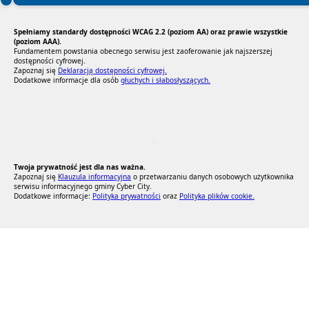
Spełniamy standardy dostępności WCAG 2.2 (poziom AA) oraz prawie wszystkie
(poziom AAA).
Fundamentem powstania obecnego serwisu jest zaoferowanie jak najszerszej
dostępności cyfrowej.
Zapoznaj się
Deklaracją dostępności cyfrowej.
Dodatkowe informacje dla osób
głuchych i słabosłyszących.
RODO Zgodne
RODO przyjazne narzędzia
Twoja prywatność jest dla nas ważna.
Zapoznaj się
Klauzula informacyjna
o przetwarzaniu danych osobowych użytkownika
serwisu informacyjnego gminy Cyber City.
Dodatkowe informacje:
Polityka prywatności
oraz
Polityka plików cookie.