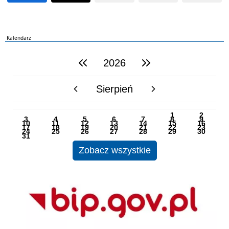
Kalendarz
2026
poprzedni rok
następny rok
Sierpień
poprzedni miesiąc
następny miesiąc
PN
WT
ŚR
CZ
PI
SO
NI
1
2
3
4
5
6
7
8
9
10
11
12
13
14
15
16
17
18
19
20
21
22
23
24
25
26
27
28
29
30
31
Zobacz wszystkie
BIP