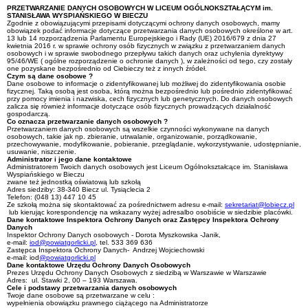
PRZETWARZANIE DANYCH OSOBOWYCH W LICEUM OGÓLNOKSZTAŁĄCYM im.
STANISŁAWA WYSPIAŃSKIEGO W BIECZU
Zgodnie z obowiązującymi przepisami dotyczącymi ochrony danych osobowych, mamy
obowiązek podać informacje dotyczące przetwarzania danych osobowych określone w art.
13 lub 14 rozporządzenia Parlamentu Europejskiego i Rady (UE) 2016/679 z dnia 27
kwietnia 2016 r. w sprawie ochrony osób fizycznych w związku z przetwarzaniem danych
osobowych i w sprawie swobodnego przepływu takich danych oraz uchylenia dyrektywy
95/46/WE ( ogólne rozporządzenie o ochronie danych ), w zależności od tego, czy zostały
one pozyskane bezpośrednio od Ciebieczy też z innych źródeł.
Czym są dane osobowe ?
Dane osobowe to informacje o zidentyfikowanej lub możliwej do zidentyfikowania osobie
fizycznej. Taką osobą jest osoba, którą można bezpośrednio lub pośrednio zidentyfikować
przy pomocy imienia i nazwiska, cech fizycznych lub genetycznych. Do danych osobowych
zalicza się również informacje dotyczące osób fizycznych prowadzących działalność
gospodarczą.
Co oznacza przetwarzanie danych osobowych ?
Przetwarzaniem danych osobowych są wszelkie czynności wykonywane na danych
osobowych, takie jak np. zbieranie, utrwalanie, organizowanie, porządkowanie,
przechowywanie, modyfikowanie, pobieranie, przeglądanie, wykorzystywanie, udostępnianie,
usuwanie, niszczenie.
Administrator i jego dane kontaktowe
Administratorem Twoich danych osobowych jest Liceum Ogólnokształcące im. Stanisława
Wyspiańskiego w Bieczu
zwane też jednostką oświatową lub szkołą
Adres siedziby: 38-340 Biecz ul. Tysiąclecia 2
Telefon: (048 13) 447 10 45
Ze szkołą można się skontaktować za pośrednictwem adresu e-mail:
sekretariat@lobiecz.pl
lub kierując korespondencję na wskazany wyżej adresalbo osobiście w siedzibie placówki.
Dane kontaktowe Inspektora Ochrony Danych oraz Zastępcy Inspektora Ochrony
Danych
Inspektor Ochrony Danych osobowych - Dorota Myszkowska -Janik,
e-mail:
iod@powiatgorlicki.pl
, tel. 533 369 636
Zastępca Inspektora Ochrony Danych- Andrzej Wojciechowski
e-mail: iod
@powiatgorlicki.pl
Dane kontaktowe Urzędu Ochrony Danych Osobowych
Prezes Urzędu Ochrony Danych Osobowych z siedzibą w Warszawie w Warszawie
Adres: ul. Stawki 2, 00 – 193 Warszawa.
Cele i podstawy przetwarzania danych osobowych
Twoje dane osobowe są przetwarzane w celu :
wypełnienia obowiązku prawnego ciążącego na Administratorze