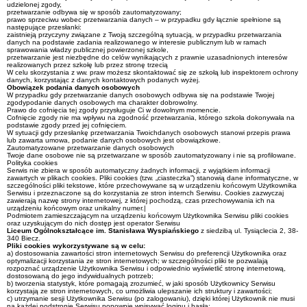
udzielonej zgody,
przetwarzanie odbywa się w sposób zautomatyzowany;
prawo sprzeciwu wobec przetwarzania danych – w przypadku gdy łącznie spełnione są
następujące przesłanki:
zaistnieją przyczyny związane z Twoją szczególną sytuacją, w przypadku przetwarzania
danych na podstawie zadania realizowanego w interesie publicznym lub w ramach
sprawowania władzy publicznej powierzonej szkole,
przetwarzanie jest niezbędne do celów wynikających z prawnie uzasadnionych interesów
realizowanych przez szkołę lub przez stronę trzecią
W celu skorzystania z ww. praw możesz skontaktować się ze szkołą lub inspektorem ochrony
danych, korzystając z danych kontaktowych podanych wyżej.
Obowiązek podania danych osobowych
W przypadku gdy przetwarzanie danych osobowych odbywa się na podstawie Twojej
zgodypodanie danych osobowych ma charakter dobrowolny.
Prawo do cofnięcia tej zgody przysługuje Ci w dowolnym momencie.
Cofnięcie zgody nie ma wpływu na zgodność przetwarzania, którego szkoła dokonywała na
podstawie zgody przed jej cofnięciem.
W sytuacji gdy przesłankę przetwarzania Twoichdanych osobowych stanowi przepis prawa
lub zawarta umowa, podanie danych osobowych jest obowiązkowe.
Zautomatyzowane przetwarzanie danych osobowych
Twoje dane osobowe nie są przetwarzane w sposób zautomatyzowany i nie są profilowane.
Polityka cookies
Serwis nie zbiera w sposób automatyczny żadnych informacji, z wyjątkiem informacji
zawartych w plikach cookies. Pliki cookies (tzw. „ciasteczka”) stanowią dane informatyczne, w
szczególności pliki tekstowe, które przechowywane są w urządzeniu końcowym Użytkownika
Serwisu i przeznaczone są do korzystania ze stron internch Serwisu. Cookies zazwyczaj
zawierają nazwę strony internetowej, z której pochodzą, czas przechowywania ich na
urządzeniu końcowym oraz unikalny numer.|
Podmiotem zamieszczającym na urządzeniu końcowym Użytkownika Serwisu pliki cookies
oraz uzyskującym do nich dostęp jest operator Serwisu
Liceum Ogólnokształcące
im. Stanisława Wyspiańskiego
z siedzibą ul. Tysiąclecia 2, 38-
340 Biecz.
Pliki cookies wykorzystywane są w celu:
a) dostosowania zawartości stron internetowych Serwisu do preferencji Użytkownika oraz
optymalizacji korzystania ze stron internetowych; w szczególności pliki te pozwalają
rozpoznać urządzenie Użytkownika Serwisu i odpowiednio wyświetlić stronę internetową,
dostosowaną do jego indywidualnych potrzeb;
b) tworzenia statystyk, które pomagają zrozumieć, w jaki sposób Użytkownicy Serwisu
korzystają ze stron internetowych, co umożliwia ulepszanie ich struktury i zawartości;
c) utrzymanie sesji Użytkownika Serwisu (po zalogowaniu), dzięki której Użytkownik nie musi
na każdej podstronie Serwisu ponownie wpisywać loginu i hasła;