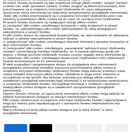
W ramach Serwisu stosowane są dwa zasadnicze rodzaje plików cookies: „sesyjne” (session
cookies) oraz „stałe” (persistent cookies). Cookies „sesyjne” są plikami tymczasowymi, które
przechowywane są w urządzeniu końcowym Użytkownika do czasu wylogowania,
opuszczenia strony internetowej lub wyłączenia oprogramowania (przeglądarki internetowej).
„Stałe” pliki cookies przechowywane są w urządzeniu końcowym Użytkownika przez czas
określony w parametrach plików cookies lub do czasu ich usunięcia przez Użytkownika.
W ramach Serwisu stosowane są następujące rodzaje plików cookies:
a) „niezbędne” pliki cookies, umożliwiające korzystanie z usług dostępnych w ramach
Serwisu, np. uwierzytelniające pliki cookies wykorzystywane do usług wymagających
uwierzytelniania w ramach Serwisu;
b) pliki cookies służące do zapewnienia bezpieczeństwa, np. wykorzystywane do wykrywania
nadużyć w zakresie uwierzytelniania w ramach Serwisu;
c) „wydajnościowe” pliki cookies, umożliwiające zbieranie informacji o sposobie korzystania ze
stron internetowych Serwisu;
d) „funkcjonalne” pliki cookies, umożliwiające „zapamiętanie” wybranych przez Użytkownika
ustawień i personalizację interfejsu Użytkownika, np. w zakresie wybranego języka lub
regionu, z którego pochodzi Użytkownik, rozmiaru czcionki, wyglądu strony internetowej itp.;
e) „reklamowe” pliki cookies, umożliwiające dostarczanie Użytkownikom treści reklamowych
bardziej dostosowanych do ich zainteresowań.
W wielu przypadkach oprogramowanie służące do przeglądania stron internetowych
(przeglądarka internetowa) domyślnie dopuszcza przechowywanie plików cookies w
urządzeniu końcowym Użytkownika. Użytkownicy Serwisu mogą dokonać w każdym czasie
zmiany ustawień dotyczących plików cookies. Ustawienia te mogą zostać zmienione w
szczególności w taki sposób, aby blokować automatyczną obsługę plików cookies w
ustawieniach przeglądarki internetowej bądź informować o ich każdorazowym zamieszczeniu
w urządzeniu Użytkownika Serwisu. Szczegółowe informacje o możliwości i sposobach
obsługi plików cookies dostępne są w ustawieniach oprogramowania (przeglądarki
internetowej).
Operator Serwisu informuje, że ograniczenia stosowania plików cookies mogą wpłynąć na
niektóre funkcjonalności dostępne na stronach internetowych Serwisu.
Pliki cookies zamieszczane w urządzeniu końcowym Użytkownika Serwisu i wykorzystywane
mogą być również przez współpracujących z operatorem Serwisu reklamodawców oraz
partnerów.
Więcej informacji na temat plików cookies dostępne jest w sekcji „Pomoc” w menu
przeglądarki internetowej.