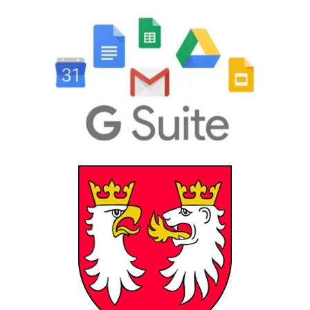
GSuite
Powiat Gorlicki