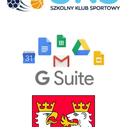
GSuite
Powiat Gorlicki