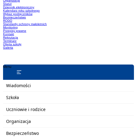
Organizacja
Statut
Dziennik elektroniczny
Kalendarz roku szkolnego
Wykaz podręczników
Bezpieczeństwo
RODO
Standardy ochrony małoletnich
Monitoring
Przepisy prawne
Kontakt
Rekrutacja
Terminarz
Oferta szkoły
Galeria
Menu
Wiadomości
Szkoła
Uczniowie i rodzice
Organizacja
Bezpieczeństwo