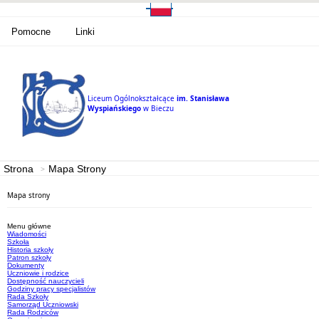
Pomocne
Linki
Liceum Ogólnokształcące
im. Stanisława
Wyspiańskiego
w Bieczu
Strona
Mapa Strony
Mapa strony
Menu główne
Wiadomości
Szkoła
Historia szkoły
Patron szkoły
Dokumenty
Uczniowie i rodzice
Dostępność nauczycieli
Godziny pracy specjalistów
Rada Szkoły
Samorząd Uczniowski
Rada Rodziców