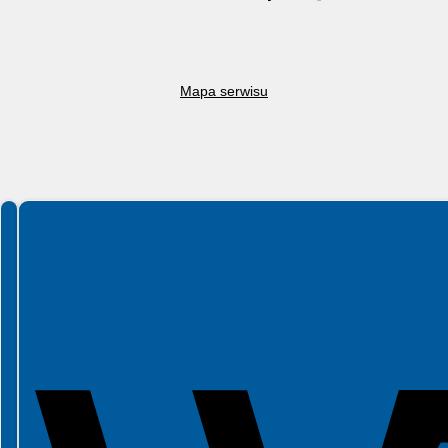
Mapa serwisu
Spełniamy standardy WCAG 2.2
Spełniamy standardy W3C