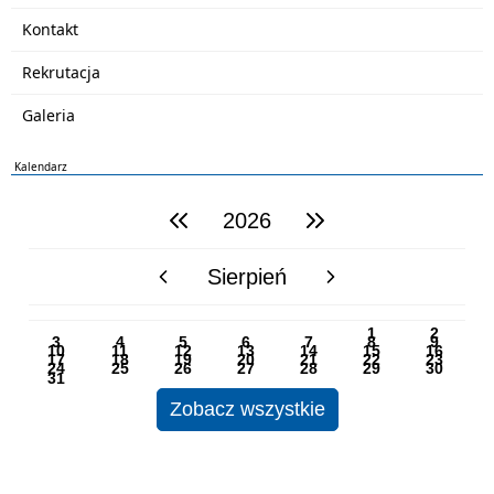
Kontakt
Rekrutacja
Galeria
Kalendarz
2026
poprzedni rok
następny rok
Sierpień
poprzedni miesiąc
następny miesiąc
PN
WT
ŚR
CZ
PI
SO
NI
1
2
3
4
5
6
7
8
9
10
11
12
13
14
15
16
17
18
19
20
21
22
23
24
25
26
27
28
29
30
31
Zobacz wszystkie
BIP