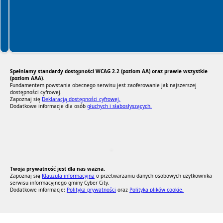
Spełniamy standardy dostępności WCAG 2.2 (poziom AA) oraz prawie wszystkie
(poziom AAA).
Fundamentem powstania obecnego serwisu jest zaoferowanie jak najszerszej
dostępności cyfrowej.
Zapoznaj się
Deklaracją dostępności cyfrowej.
Dodatkowe informacje dla osób
głuchych i słabosłyszących.
RODO Zgodne
RODO przyjazne narzędzia
Twoja prywatność jest dla nas ważna.
Zapoznaj się
Klauzula informacyjna
o przetwarzaniu danych osobowych użytkownika
serwisu informacyjnego gminy Cyber City.
Dodatkowe informacje:
Polityka prywatności
oraz
Polityka plików cookie.