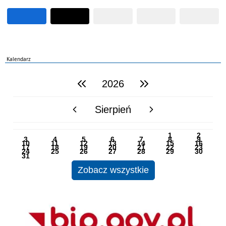
Kalendarz
2026
poprzedni rok
następny rok
Sierpień
poprzedni miesiąc
następny miesiąc
PN
WT
ŚR
CZ
PI
SO
NI
1
2
3
4
5
6
7
8
9
10
11
12
13
14
15
16
17
18
19
20
21
22
23
24
25
26
27
28
29
30
31
Zobacz wszystkie
BIP