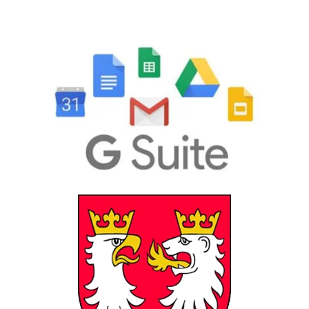
GSuite
Powiat Gorlicki