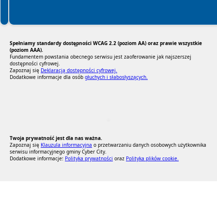
Spełniamy standardy dostępności WCAG 2.2 (poziom AA) oraz prawie wszystkie
(poziom AAA).
Fundamentem powstania obecnego serwisu jest zaoferowanie jak najszerszej
dostępności cyfrowej.
Zapoznaj się
Deklaracją dostępności cyfrowej.
Dodatkowe informacje dla osób
głuchych i słabosłyszących.
RODO Zgodne
RODO przyjazne narzędzia
Twoja prywatność jest dla nas ważna.
Zapoznaj się
Klauzula informacyjna
o przetwarzaniu danych osobowych użytkownika
serwisu informacyjnego gminy Cyber City.
Dodatkowe informacje:
Polityka prywatności
oraz
Polityka plików cookie.