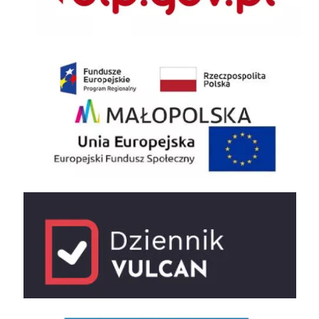
EU
e-dziennik
UNESCO Sieć Szkół Stowarzyszonych