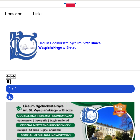
Pomocne
Linki
Liceum Ogólnokształcące
im. Stanisława
Wyspiańskiego
w Bieczu
1 / 1
3s
Rekrutacja