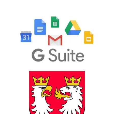
GSuite
Powiat Gorlicki