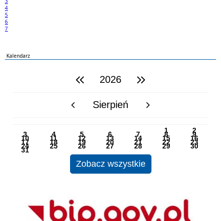
3
4
5
6
7
Kalendarz
2026
poprzedni rok
następny rok
Sierpień
poprzedni miesiąc
następny miesiąc
PN
WT
ŚR
CZ
PI
SO
NI
1
2
3
4
5
6
7
8
9
10
11
12
13
14
15
16
17
18
19
20
21
22
23
24
25
26
27
28
29
30
31
Zobacz wszystkie
BIP