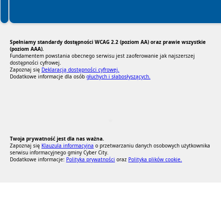
Spełniamy standardy dostępności WCAG 2.2 (poziom AA) oraz prawie wszystkie
(poziom AAA).
Fundamentem powstania obecnego serwisu jest zaoferowanie jak najszerszej
dostępności cyfrowej.
Zapoznaj się
Deklaracją dostępności cyfrowej.
Dodatkowe informacje dla osób
głuchych i słabosłyszących.
RODO Zgodne
RODO przyjazne narzędzia
Twoja prywatność jest dla nas ważna.
Zapoznaj się
Klauzula informacyjna
o przetwarzaniu danych osobowych użytkownika
serwisu informacyjnego gminy Cyber City.
Dodatkowe informacje:
Polityka prywatności
oraz
Polityka plików cookie.