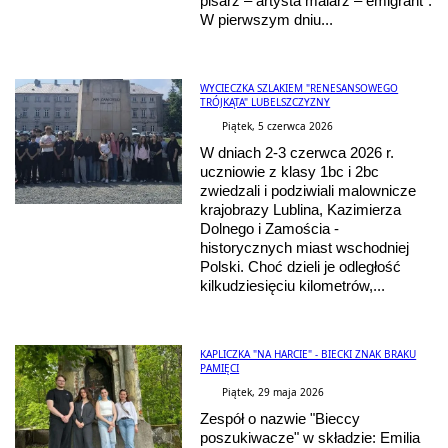
pisarz – artysta malarz – emigrant”.
W pierwszym dniu...
WYCIECZKA SZLAKIEM "RENESANSOWEGO
TRÓJKĄTA" LUBELSZCZYZNY
Piątek, 5 czerwca 2026
W dniach 2-3 czerwca 2026 r.
uczniowie z klasy 1bc i 2bc
zwiedzali i podziwiali malownicze
krajobrazy Lublina, Kazimierza
Dolnego i Zamościa -
historycznych miast wschodniej
Polski. Choć dzieli je odległość
kilkudziesięciu kilometrów,...
KAPLICZKA "NA HARCIE" - BIECKI ZNAK BRAKU
PAMIĘCI
Piątek, 29 maja 2026
Zespół o nazwie "Bieccy
poszukiwacze" w składzie: Emilia