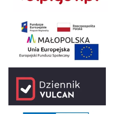
EU
e-dziennik
UNESCO Sieć Szkół Stowarzyszonych