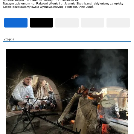
oprawie strojów bohaterów ,,Potopu" H. Sienkiewicza.
Naszym opiekunom - p. Rafałowi Wronie i p. Joannie Skotnicznej dziękujemy za opiekę.
Ciepło pozdrawiamy swoją wychowawczynię- Profesor Annę Juruś.
Zdjęcia