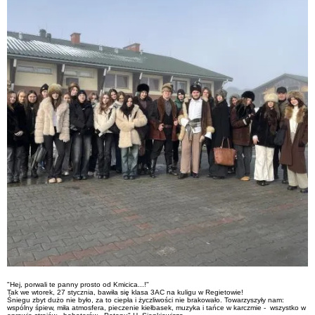
"Hej, porwali te panny prosto od Kmicica...!"
Tak we wtorek, 27 stycznia, bawiła się klasa 3AC na kuligu w Regietowie!
Śniegu zbyt dużo nie było, za to ciepła i życzliwości nie brakowało. Towarzyszyły nam:
wspólny śpiew, miła atmosfera, pieczenie kiełbasek, muzyka i tańce w karczmie - wszystko w