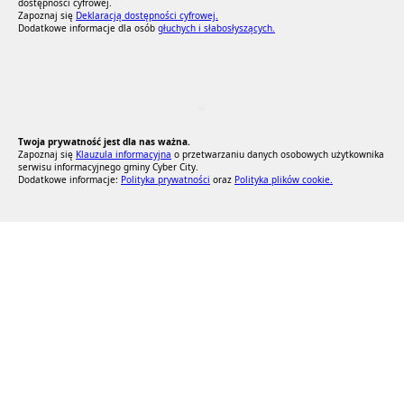
dostępności cyfrowej.
Zapoznaj się
Deklaracją dostępności cyfrowej.
Dodatkowe informacje dla osób
głuchych i słabosłyszących.
RODO Zgodne
RODO przyjazne narzędzia
Twoja prywatność jest dla nas ważna.
Zapoznaj się
Klauzula informacyjna
o przetwarzaniu danych osobowych użytkownika
serwisu informacyjnego gminy Cyber City.
Dodatkowe informacje:
Polityka prywatności
oraz
Polityka plików cookie.