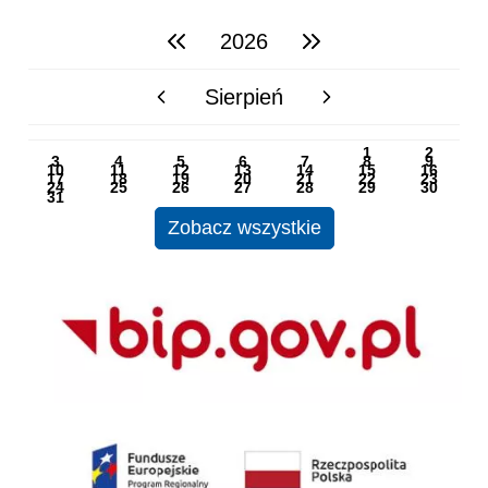
2026
poprzedni rok
następny rok
Sierpień
poprzedni miesiąc
następny miesiąc
PN
WT
ŚR
CZ
PI
SO
NI
1
2
3
4
5
6
7
8
9
10
11
12
13
14
15
16
17
18
19
20
21
22
23
24
25
26
27
28
29
30
31
Zobacz wszystkie
BIP
EU