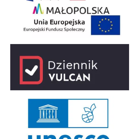
e-dziennik
UNESCO Sieć Szkół Stowarzyszonych