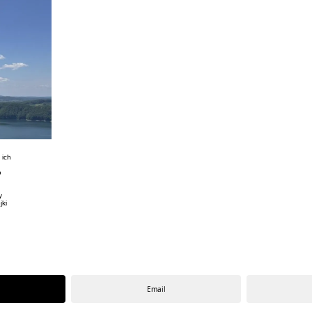
 ich
o
y
jki
Email