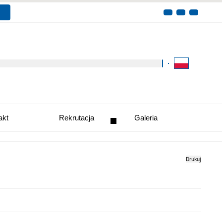
Kliknij aby wyszukać za 
akt
Rekrutacja
Galeria
Drukuj