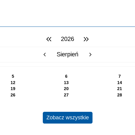
2026
poprzedni rok
następny rok
Sierpień
poprzedni miesiąc
następny miesiąc
5
6
7
12
13
14
19
20
21
26
27
28
Zobacz wszystkie
BIP