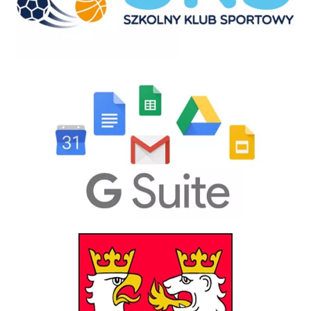
GSuite
Powiat Gorlicki