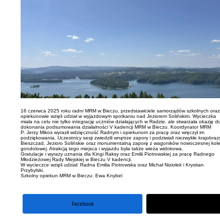
16 czerwca 2025 roku radni MRM w Bieczu, przedstawiciele samorządów szkolnych oraz
opiekunowie wzięli udział w wyjazdowym spotkaniu nad Jeziorem Solińskim. Wycieczka
miała na celu nie tylko integrację uczniów działających w Radzie, ale stwarzała okazję d
dokonania podsumowania działalności V kadencji MRM w Bieczu. Koordynator MRM
P. Jerzy Mikos wyraził wdzięczność Radnym i opiekunom za pracę oraz wręczył im
podziękowania. Uczestnicy sesji zwiedzili wnętrze zapory i podziwiali niezwykłe krajobraz
Bieszczad, Jezioro Solińskie oraz monumentalną zaporę z wagoników nowoczesnej kole
gondolowej. Atrakcją tego miejsca i wyjazdu była także wieża widokowa.
Gratulacje i wyrazy uznania dla Kingi Raksy oraz Emilii Piotrowskiej za pracę Radnego
Młodzieżowej Rady Miejskiej w Bieczu V kadencji.
W wycieczce wzięli udział: Radna Emilia Piotrowska oraz Michał Niziołek i Krystian
Przybylski.
Szkolny opiekun MRM w Bieczu: Ewa Knybel
Facebook
portal X