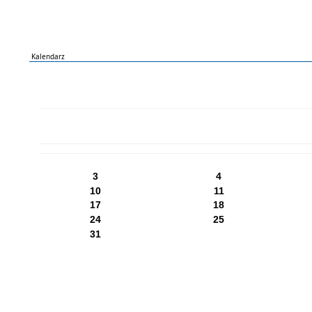
Kalendarz
PN
WT
ŚR
CZ
PI
SO
NI
3
4
10
11
17
18
24
25
31