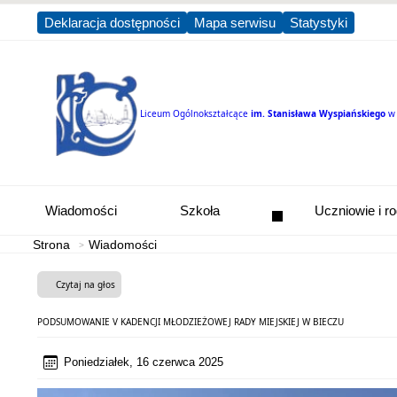
Deklaracja dostępności
Mapa serwisu
Statystyki
Liceum Ogólnokształcące
im. Stanisława Wyspiańskiego
w
Wiadomości
Szkoła
Uczniowie i r
Strona
Wiadomości
Czytaj na głos
PODSUMOWANIE V KADENCJI MŁODZIEŻOWEJ RADY MIEJSKIEJ W BIECZU
Poniedziałek, 16 czerwca 2025