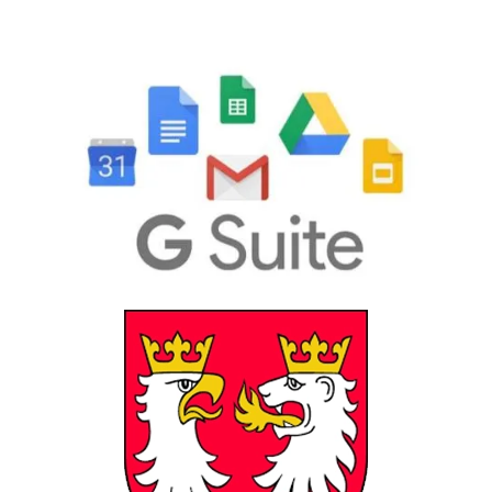
GSuite
Powiat Gorlicki