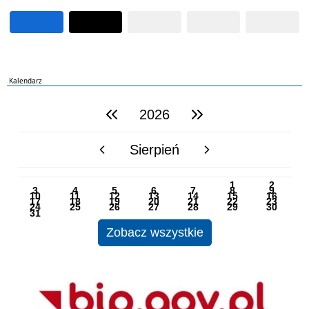
Kalendarz
2026
poprzedni rok
następny rok
Sierpień
poprzedni miesiąc
następny miesiąc
PN
WT
ŚR
CZ
PI
SO
NI
1
2
3
4
5
6
7
8
9
10
11
12
13
14
15
16
17
18
19
20
21
22
23
24
25
26
27
28
29
30
31
Zobacz wszystkie
BIP