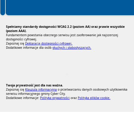
Spełniamy standardy dostępności WCAG 2.2 (poziom AA) oraz prawie wszystkie
(poziom AAA).
Fundamentem powstania obecnego serwisu jest zaoferowanie jak najszerszej
dostępności cyfrowej.
Zapoznaj się
Deklaracją dostępności cyfrowej.
Dodatkowe informacje dla osób
głuchych i słabosłyszących.
RODO Zgodne
RODO przyjazne narzędzia
Twoja prywatność jest dla nas ważna.
Zapoznaj się
Klauzula informacyjna
o przetwarzaniu danych osobowych użytkownika
serwisu informacyjnego gminy Cyber City.
Dodatkowe informacje:
Polityka prywatności
oraz
Polityka plików cookie.