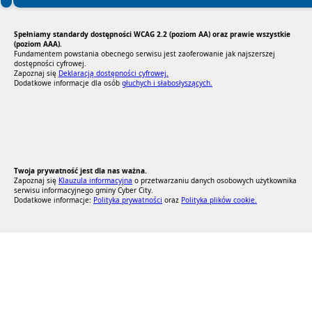
Spełniamy standardy dostępności WCAG 2.2 (poziom AA) oraz prawie wszystkie
(poziom AAA).
Fundamentem powstania obecnego serwisu jest zaoferowanie jak najszerszej
dostępności cyfrowej.
Zapoznaj się
Deklaracją dostępności cyfrowej.
Dodatkowe informacje dla osób
głuchych i słabosłyszących.
RODO Zgodne
RODO przyjazne narzędzia
Twoja prywatność jest dla nas ważna.
Zapoznaj się
Klauzula informacyjna
o przetwarzaniu danych osobowych użytkownika
serwisu informacyjnego gminy Cyber City.
Dodatkowe informacje:
Polityka prywatności
oraz
Polityka plików cookie.