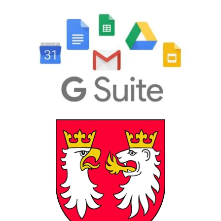
GSuite
Powiat Gorlicki