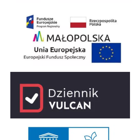
EU
e-dziennik
UNESCO Sieć Szkół Stowarzyszonych