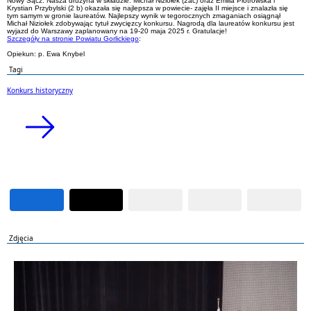
Nowy Sącz. Nasza drużyna w składzie: Michał Niziołek (2ac) oraz Emilia Piotrowska i
Krystian Przybylski (2 b) okazała się najlepsza w powiecie- zajęła II miejsce i znalazła się
tym samym w gronie laureatów. Najlepszy wynik w tegorocznych zmaganiach osiągnął
Michał Niziołek zdobywając tytuł zwycięzcy konkursu. Nagrodą dla laureatów konkursu jest
wyjazd do Warszawy zaplanowany na 19-20 maja 2025 r. Gratulacje!
Szczegóły na stronie Powiatu Gorlickiego
:
Opiekun: p. Ewa Knybel
Tagi
Konkurs historyczny
Zdjęcia