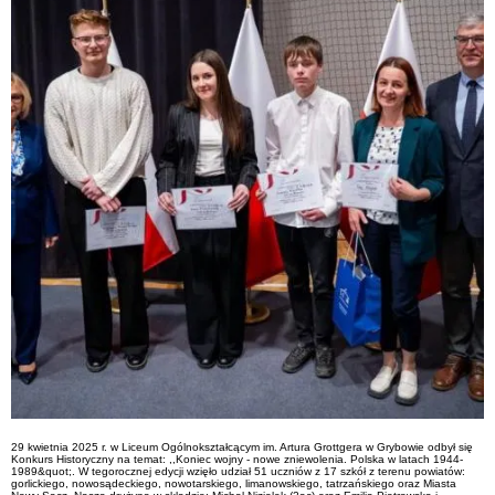
29 kwietnia 2025 r. w Liceum Ogólnokształcącym im. Artura Grottgera w Grybowie odbył się
Konkurs Historyczny na temat: ,,Koniec wojny - nowe zniewolenia. Polska w latach 1944-
1989&quot;. W tegorocznej edycji wzięło udział 51 uczniów z 17 szkół z terenu powiatów:
gorlickiego, nowosądeckiego, nowotarskiego, limanowskiego, tatrzańskiego oraz Miasta