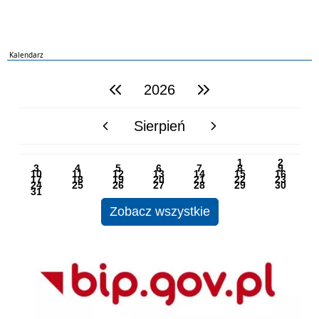
Kalendarz
2026
poprzedni rok
następny rok
Sierpień
poprzedni miesiąc
następny miesiąc
PN
WT
ŚR
CZ
PI
SO
NI
1
2
3
4
5
6
7
8
9
10
11
12
13
14
15
16
17
18
19
20
21
22
23
24
25
26
27
28
29
30
31
Zobacz wszystkie
BIP