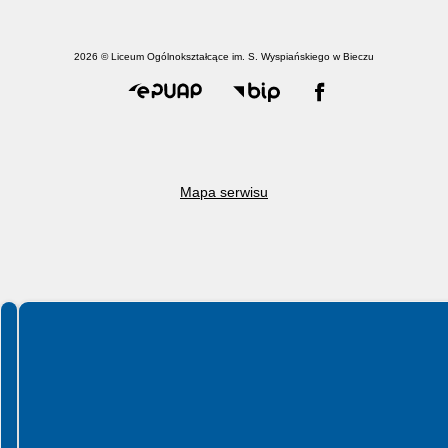
2026 © Liceum Ogólnokształcące im. S. Wyspiańskiego w Bieczu
Mapa serwisu
Spełniamy standardy WCAG 2.2
Spełniamy standardy W3C