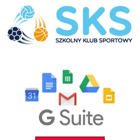
GSuite
Powiat Gorlicki