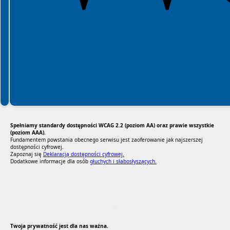
Spełniamy standardy dostępności WCAG 2.2 (poziom AA) oraz prawie wszystkie
(poziom AAA).
Fundamentem powstania obecnego serwisu jest zaoferowanie jak najszerszej
dostępności cyfrowej.
Zapoznaj się
Deklaracją dostępności cyfrowej.
Dodatkowe informacje dla osób
głuchych i słabosłyszących.
RODO Zgodne
RODO przyjazne narzędzia
Twoja prywatność jest dla nas ważna.