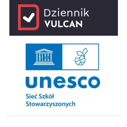
UNESCO Sieć Szkół Stowarzyszonych
Szkolny Klub Sportowy