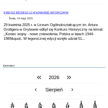
II MIEJSCE BIECKIEGO LO W KONKURSIE HISTORYCZNYM
Środa, 14 maja 2025
29 kwietnia 2025 r. w Liceum Ogólnokształcącym im. Artura
Grottgera w Grybowie odbył się
Konkurs Historyczny
na temat:
,,Koniec wojny - nowe zniewolenia. Polska w latach 1944-
1989&quot;. W tegorocznej edycji wzięło udział 51...
Kalendarz
2026
poprzedni rok
następny rok
Sierpień
poprzedni miesiąc
następny miesiąc
PN
WT
ŚR
CZ
PI
SO
NI
1
2
3
4
5
6
7
8
9
10
11
12
13
14
15
16
17
18
19
20
21
22
23