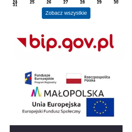
24
25
26
27
28
29
30
31
Zobacz wszystkie
BIP
EU
e-dziennik